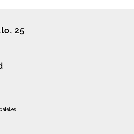
lo, 25
d
balel.es