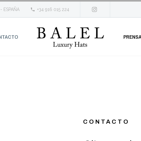
 - ESPAÑA
+34 916 015 224
NTACTO
PRENS
CONTACTO